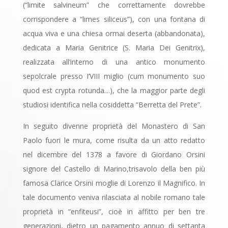
(“limite salvineum” che correttamente dovrebbe
corrispondere a “limes siliceus”), con una fontana di
acqua viva e una chiesa ormai deserta (abbandonata),
dedicata a Maria Genitrice (S. Maria Dei Genitrix),
realizzata all’interno di una antico monumento
sepolcrale presso I’VIII miglio (cum monumento suo
quod est crypta rotunda…), che la maggior parte degli
studiosi identifica nella cosiddetta “Berretta del Prete”.
In seguito divenne proprietà del Monastero di San
Paolo fuori le mura, come risulta da un atto redatto
nel dicembre del 1378 a favore di Giordano Orsini
signore del Castello di Marino,trisavolo della ben più
famosa Clarice Orsini moglie di Lorenzo il Magnifico. In
tale documento veniva rilasciata al nobile romano tale
proprietà in “enfiteusi”, cioè in affitto per ben tre
generazioni, dietro un pagamento annuo di settanta